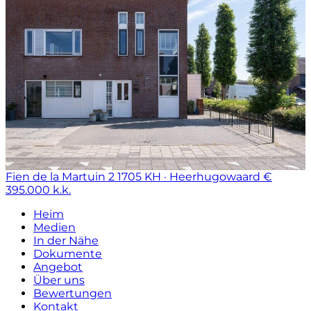
Fien de la Martuin 2
1705 KH · Heerhugowaard
€
395.000 k.k.
Heim
Medien
In der Nähe
Dokumente
Angebot
Über uns
Bewertungen
Kontakt