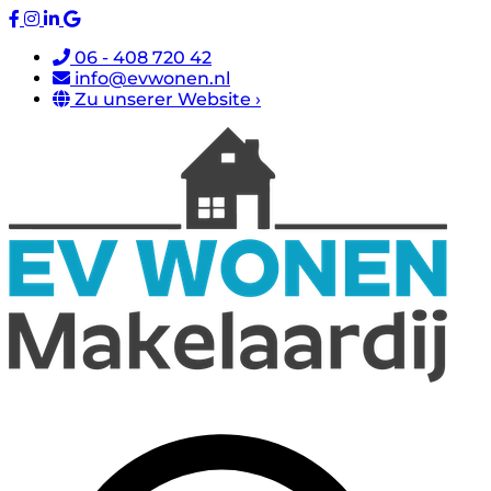
06 - 408 720 42
info@evwonen.nl
Zu unserer Website ›